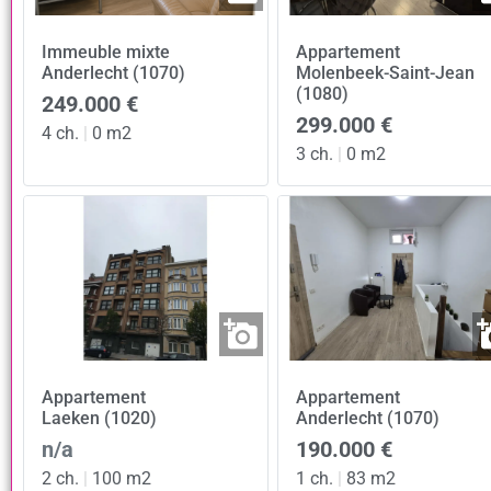
Immeuble mixte
Appartement
Anderlecht (1070)
Molenbeek-Saint-Jean
(1080)
249.000 €
299.000 €
4 ch.
|
0 m2
3 ch.
|
0 m2
Appartement
Appartement
Laeken (1020)
Anderlecht (1070)
n/a
190.000 €
2 ch.
|
100 m2
1 ch.
|
83 m2