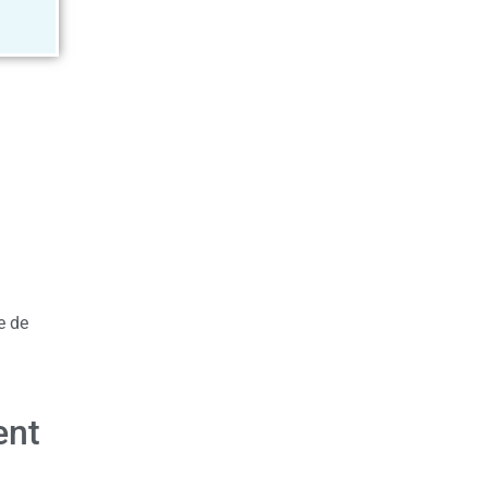
e de
ent