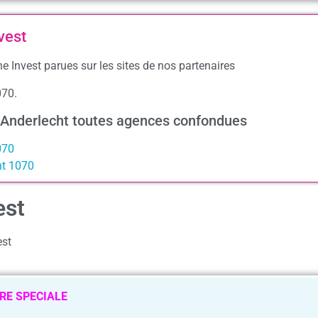
vest
e Invest parues sur les sites de nos partenaires
070.
à Anderlecht toutes agences confondues
070
ht 1070
est
est
RE SPECIALE