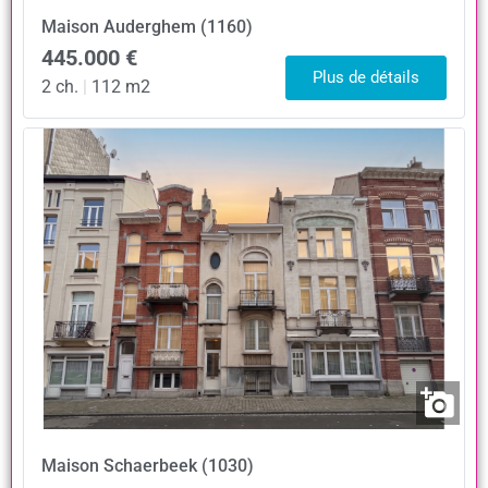
Maison
Auderghem (1160)
445.000 €
Plus de détails
2 ch.
|
112 m2
Maison
Schaerbeek (1030)