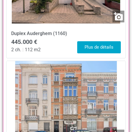
Duplex
Auderghem (1160)
445.000 €
Plus de détails
2 ch.
|
112 m2