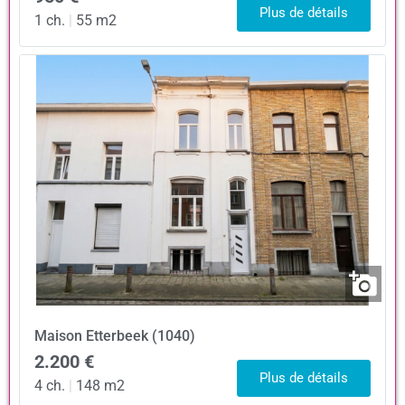
Plus de détails
1 ch.
|
55 m2
Maison
Etterbeek (1040)
2.200 €
Plus de détails
4 ch.
|
148 m2