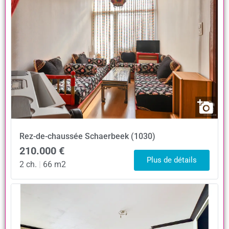
Rez-de-chaussée
Schaerbeek (1030)
210.000 €
Plus de détails
2 ch.
|
66 m2