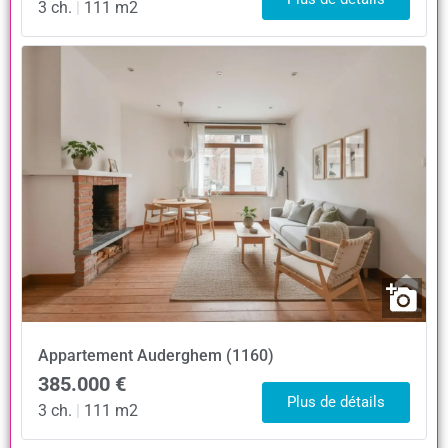
3 ch.
|
111 m2
Appartement
Auderghem (1160)
385.000 €
Plus de détails
3 ch.
|
111 m2