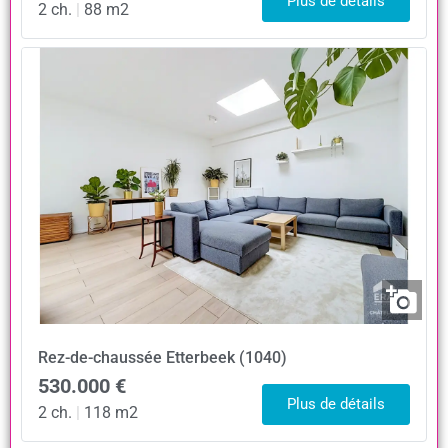
Plus de détails
2 ch.
|
88 m2
Rez-de-chaussée
Etterbeek (1040)
530.000 €
Plus de détails
2 ch.
|
118 m2