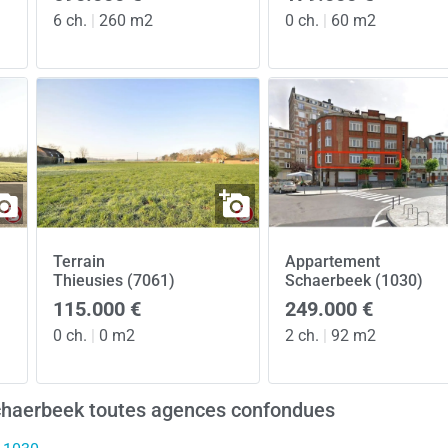
6 ch.
|
260 m2
0 ch.
|
60 m2
Terrain
Appartement
Thieusies (7061)
Schaerbeek (1030)
115.000 €
249.000 €
0 ch.
|
0 m2
2 ch.
|
92 m2
Schaerbeek toutes agences confondues