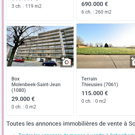
690.000 €
3 ch.
|
119 m2
6 ch.
|
260 m2
Box
Terrain
Molenbeek-Saint-Jean
Thieusies (7061)
(1080)
115.000 €
29.000 €
0 ch.
|
0 m2
0 ch.
|
0 m2
Toutes les annonces immobilières de vente à 