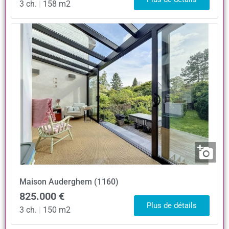
3 ch.
|
158 m2
Maison
Auderghem (1160)
825.000 €
Plus de détails
3 ch.
|
150 m2