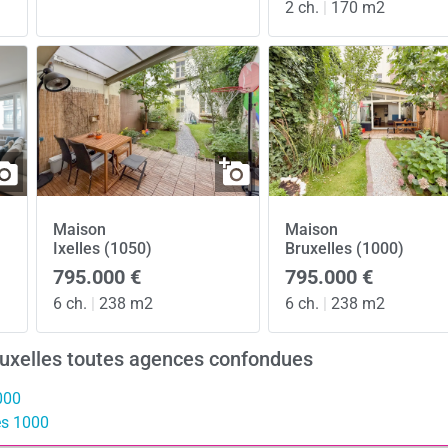
2 ch.
|
170 m2
Maison
Maison
Ixelles (1050)
Bruxelles (1000)
795.000 €
795.000 €
6 ch.
|
238 m2
6 ch.
|
238 m2
ruxelles toutes agences confondues
000
es 1000