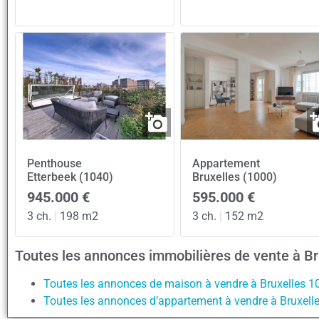
Penthouse
Appartement
Etterbeek (1040)
Bruxelles (1000)
945.000 €
595.000 €
3 ch.
|
198 m2
3 ch.
|
152 m2
Toutes les annonces immobilières de vente à B
Toutes les annonces de maison à vendre à Bruxelles 1
Toutes les annonces d’appartement à vendre à Bruxell