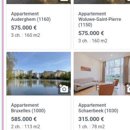
Appartement
Appartement
Auderghem (1160)
Woluwe-Saint-Pierre
(1150)
575.000 €
575.000 €
3 ch.
|
160 m2
3 ch.
|
160 m2
Appartement
Appartement
Bruxelles (1000)
Schaerbeek (1030)
585.000 €
315.000 €
2 ch.
|
113 m2
1 ch.
|
78 m2