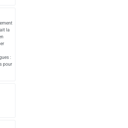
vement
it la
en
er
gues :
s pour