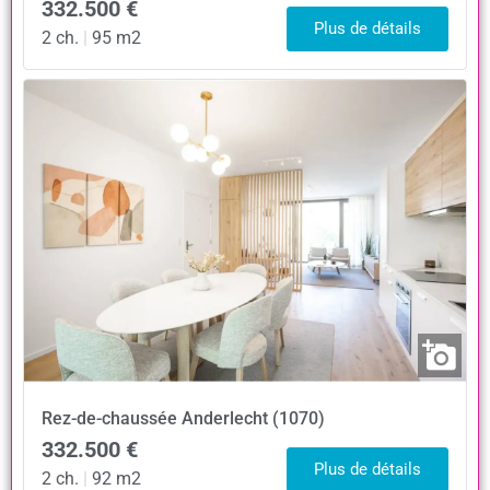
332.500 €
Plus de détails
2 ch.
|
95 m2
Rez-de-chaussée
Anderlecht (1070)
332.500 €
Plus de détails
2 ch.
|
92 m2