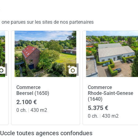
e
 one parues sur les sites de nos partenaires
Commerce
Commerce
Beersel (1650)
Rhode-Saint-Genese
(1640)
2.100 €
5.375 €
0 ch.
|
430 m2
0 ch.
|
430 m2
à Uccle toutes agences confondues