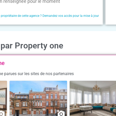
n renseignée pour le moment
e propriétaire de cette agence ? Demandez vos accès pour la mise à jour
 par Property one
ne
e parues sur les sites de nos partenaires