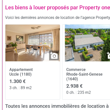
Les biens à louer proposés par Property on
Voici les dernières annonces de location de l’agence Property
Appartement
Commerce
Uccle (1180)
Rhode-Saint-Genese
(1640)
1.300 €
2.938 €
3 ch.
|
89 m2
0 ch.
|
235 m2
Toutes les annonces immobilières de location 