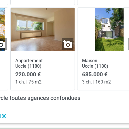
Appartement
Maison
Uccle (1180)
Uccle (1180)
220.000 €
685.000 €
1 ch.
|
75 m2
3 ch.
|
160 m2
ccle toutes agences confondues
1180