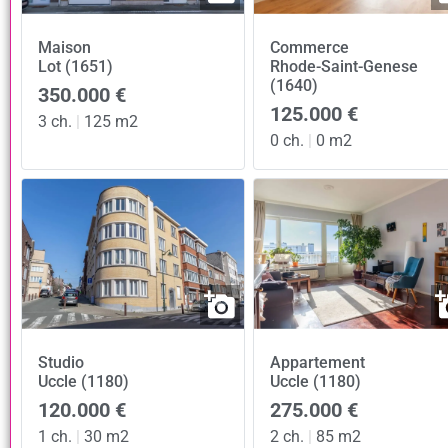
Maison
Commerce
Lot (1651)
Rhode-Saint-Genese
(1640)
350.000 €
125.000 €
3 ch.
|
125 m2
0 ch.
|
0 m2
Studio
Appartement
Uccle (1180)
Uccle (1180)
120.000 €
275.000 €
1 ch.
|
30 m2
2 ch.
|
85 m2