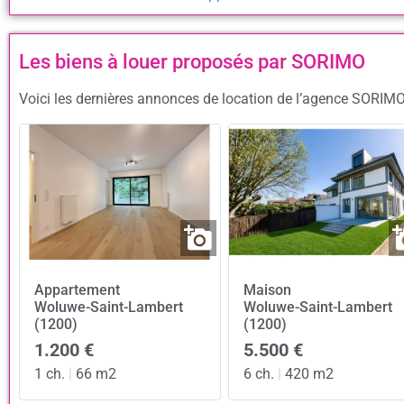
Les biens à louer proposés par SORIMO
Voici les dernières annonces de location de l’agence SORIMO 
Appartement
Maison
Woluwe-Saint-Lambert
Woluwe-Saint-Lambert
(1200)
(1200)
1.200 €
5.500 €
1 ch.
|
66 m2
6 ch.
|
420 m2