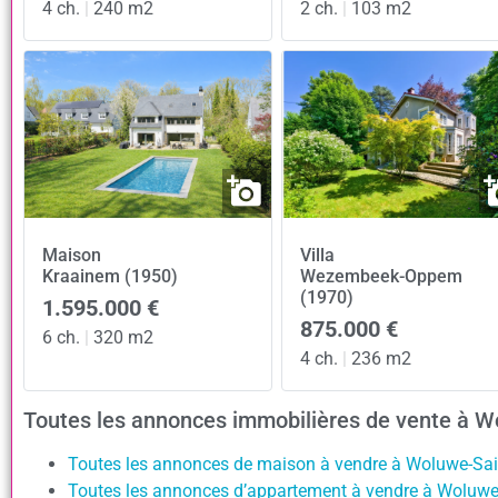
4 ch.
|
240 m2
2 ch.
|
103 m2
Maison
Villa
Kraainem (1950)
Wezembeek-Oppem
(1970)
1.595.000 €
875.000 €
6 ch.
|
320 m2
4 ch.
|
236 m2
Toutes les annonces immobilières de vente à W
Toutes les annonces de maison à vendre à Woluwe-Sai
Toutes les annonces d’appartement à vendre à Woluwe-