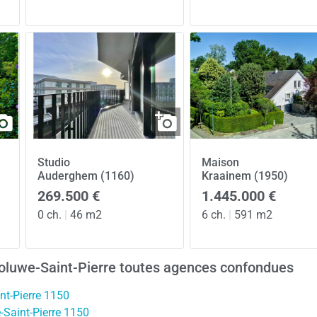
Studio
Maison
Auderghem (1160)
Kraainem (1950)
269.500 €
1.445.000 €
0 ch.
|
46 m2
6 ch.
|
591 m2
oluwe-Saint-Pierre toutes agences confondues
nt-Pierre 1150
Saint-Pierre 1150