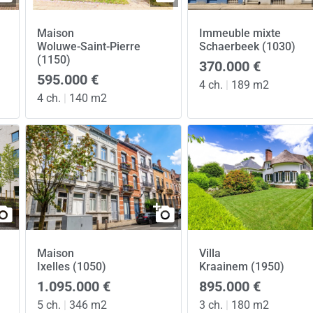
Maison
Immeuble mixte
Woluwe-Saint-Pierre
Schaerbeek (1030)
(1150)
370.000 €
595.000 €
4 ch.
|
189 m2
4 ch.
|
140 m2
Maison
Villa
Ixelles (1050)
Kraainem (1950)
1.095.000 €
895.000 €
5 ch.
|
346 m2
3 ch.
|
180 m2