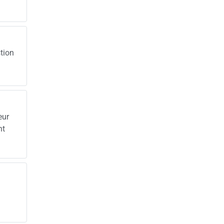
tion
eur
nt