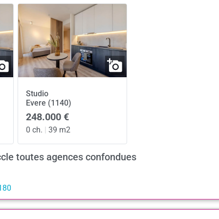
Studio
Evere (1140)
248.000 €
0 ch.
|
39 m2
ccle toutes agences confondues
1180