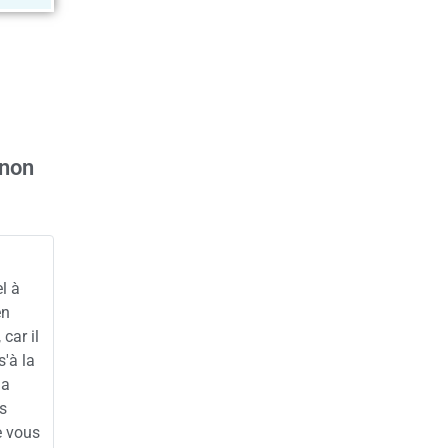
anon
l à
en
car il
s'à la
la
es
e vous