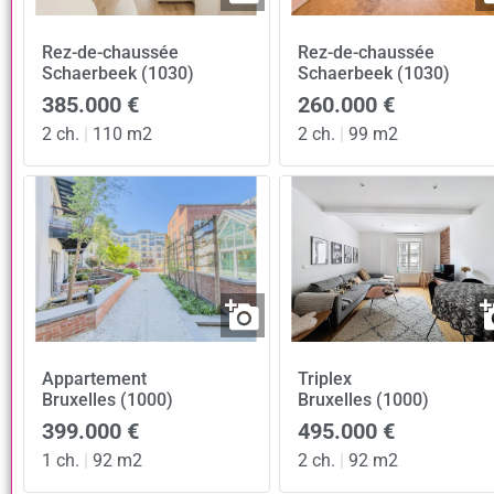
Rez-de-chaussée
Rez-de-chaussée
Schaerbeek (1030)
Schaerbeek (1030)
385.000 €
260.000 €
2 ch.
|
110 m2
2 ch.
|
99 m2
Appartement
Triplex
Bruxelles (1000)
Bruxelles (1000)
399.000 €
495.000 €
1 ch.
|
92 m2
2 ch.
|
92 m2