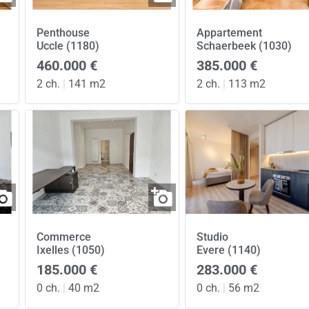
Penthouse
Appartement
Uccle (1180)
Schaerbeek (1030)
460.000 €
385.000 €
2 ch.
|
141 m2
2 ch.
|
113 m2
Commerce
Studio
Ixelles (1050)
Evere (1140)
185.000 €
283.000 €
0 ch.
|
40 m2
0 ch.
|
56 m2