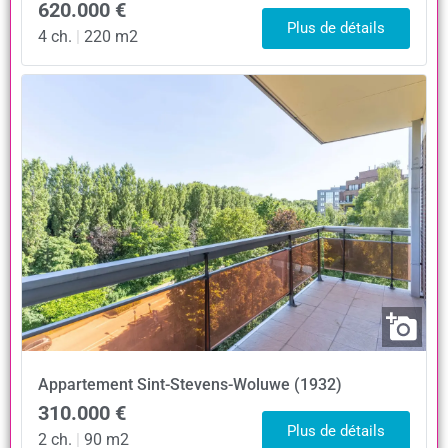
620.000 €
Plus de détails
4 ch.
|
220 m2
Appartement
Sint-Stevens-Woluwe (1932)
310.000 €
Plus de détails
2 ch.
|
90 m2