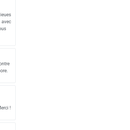
lieues
s avec
Vous
ontre
ore.
erci !