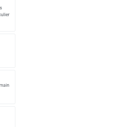
es
ulier
humain