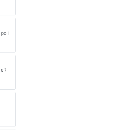
 poli
us ?