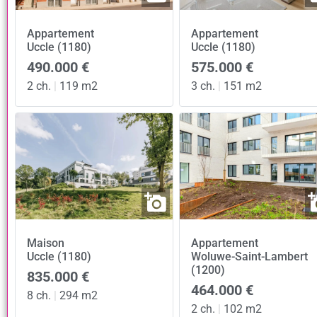
Appartement
Appartement
Uccle (1180)
Uccle (1180)
490.000 €
575.000 €
2 ch.
|
119 m2
3 ch.
|
151 m2
Maison
Appartement
Uccle (1180)
Woluwe-Saint-Lambert
(1200)
835.000 €
464.000 €
8 ch.
|
294 m2
2 ch.
|
102 m2