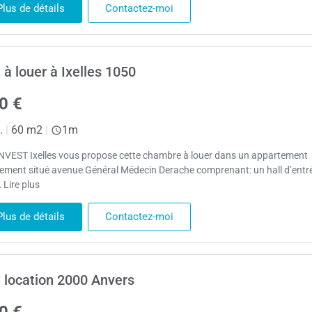
Plus de détails
Contactez-moi
 à louer à Ixelles 1050
0 €
.
|
60 m2
|
1m
NVEST Ixelles vous propose cette chambre à louer dans un appartement
lement situé avenue Général Médecin Derache comprenant: un hall d’entr
 Lire plus
Plus de détails
Contactez-moi
 location 2000 Anvers
0 €