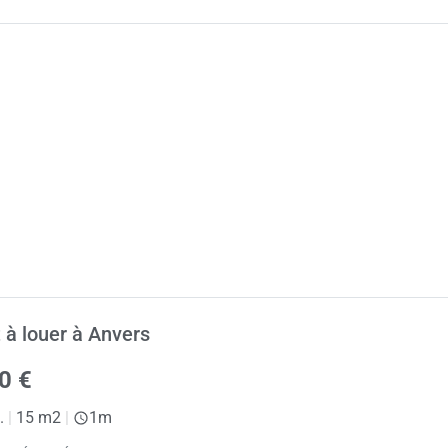
 à louer à Anvers
0 €
.
|
15 m2
|
1m