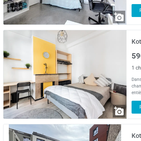
Kot
59
1 ch
Dans
cham
enti
Kot