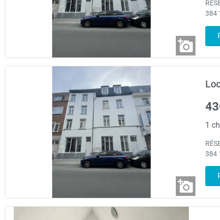
RÉSE
384 
Loc
43
1 ch
RÉSE
384 