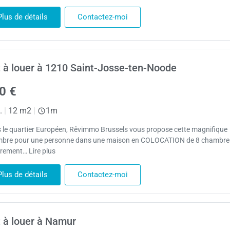
Plus de détails
Contactez-moi
 à louer à 1210 Saint-Josse-ten-Noode
0 €
.
|
12 m2
|
1m
 le quartier Européen, Rêvimmo Brussels vous propose cette magnifique
bre pour une personne dans une maison en COLOCATION de 8 chambre
èrement… Lire plus
Plus de détails
Contactez-moi
 à louer à Namur