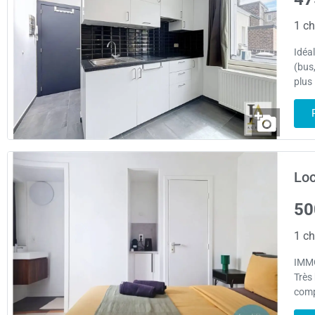
1 ch
Idéa
(bus
plus
Loc
50
1 ch
IMMO
Très
comp