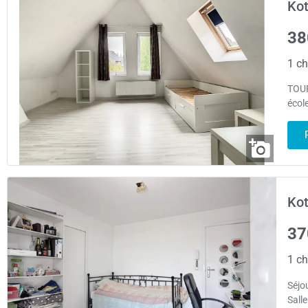
Kot
38
1 ch
TOUR
écol
Kot
37
1 ch
Séjou
Sall