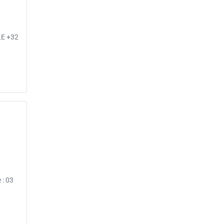
LE +32
: 03