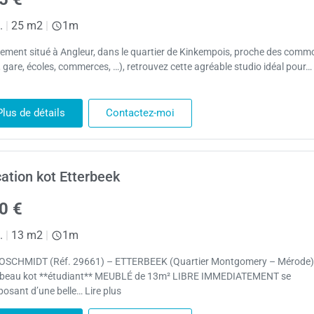
.
|
25 m2
|
1m
lement situé à Angleur, dans le quartier de Kinkempois, proche des comm
, gare, écoles, commerces, …), retrouvez cette agréable studio idéal pour… 
Plus de détails
Contactez-moi
ation kot Etterbeek
0 €
.
|
13 m2
|
1m
SCHMIDT (Réf. 29661) – ETTERBEEK (Quartier Montgomery – Mérode)
 beau kot **étudiant** MEUBLÉ de 13m² LIBRE IMMEDIATEMENT se
osant d’une belle… Lire plus