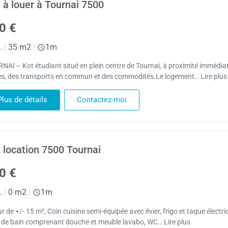
 à louer à Tournai 7500
0 €
.
|
35 m2
|
1m
NAI – Kot étudiant situé en plein centre de Tournai, à proximité immédia
es, des transports en commun et des commodités.Le logement… Lire plus
Plus de détails
Contactez-moi
 location 7500 Tournai
0 €
.
|
0 m2
|
1m
r de +/- 15 m², Coin cuisine semi-équipée avec évier, frigo et taque électri
e de bain comprenant douche et meuble lavabo, WC… Lire plus