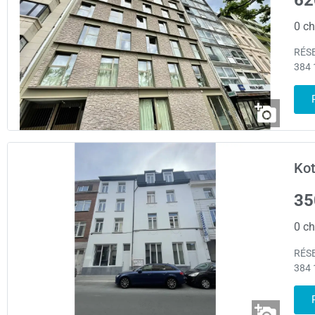
0 ch
RÉSE
384 1
Kot
35
0 ch
RÉSE
384 