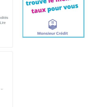
odités
Lire
 –