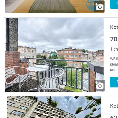
Kot
70
1 ch
WE I
idéa
une…
Kot
62