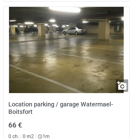
Location parking / garage Watermael-
Boitsfort
66 €
0 ch.
|
0 m2
|
1m