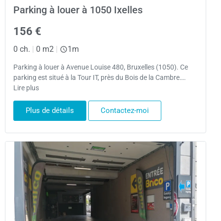
Parking à louer à 1050 Ixelles
156 €
0 ch.
|
0 m2
|
1m
Parking à louer à Avenue Louise 480, Bruxelles (1050). Ce
parking est situé à la Tour IT, près du Bois de la Cambre….
Lire plus
Plus de détails
Contactez-moi