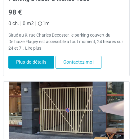
98 €
0 ch.
|
0 m2
|
1m
Situé au 9, rue Charles Decoster, le parking couvert du
Delhaize Flagey est accessible à tout moment, 24 heures sur
24 et 7… Lire plus
Plus de détails
Contactez-moi