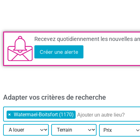
Recevez quotidiennement les nouvelles an
Créer une alerte
Adapter vos critères de recherche
×
Watermael-Boitsfort (1170)
Prix