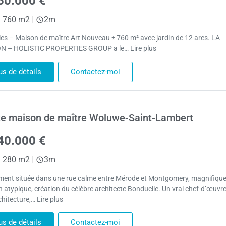
50.000 €
|
760 m2
|
2m
les – Maison de maître Art Nouveau ± 760 m² avec jardin de 12 ares. LA
N – HOLISTIC PROPERTIES GROUP a le… Lire plus
us de détails
Contactez-moi
e maison de maître Woluwe-Saint-Lambert
40.000 €
|
280 m2
|
3m
ment située dans une rue calme entre Mérode et Montgomery, magnifiqu
 atypique, création du célèbre architecte Bonduelle. Un vrai chef-d’œuvr
chitecture,… Lire plus
us de détails
Contactez-moi