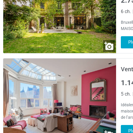
2.7
6 ch.
Bruxel
MAISO
Pl
Vent
1.1
5 ch.
Idéale
maison
de l’ar
Pl