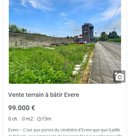
Vente terrain à bâtir Evere
99.000 €
0 ch.
|
0 m2
|
13m
Evere – C’est aux portes du cimétière d’Evere que que Gaëlle