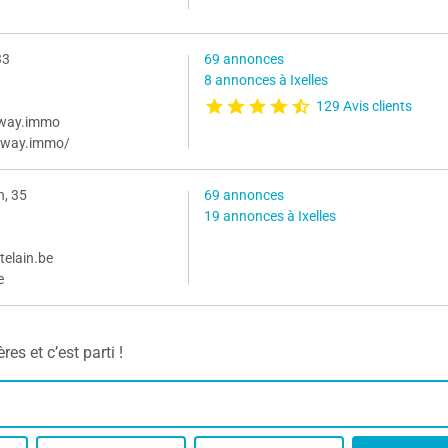
33
69 annonces
8 annonces à Ixelles
129 Avis clients
way.immo
eway.immo/
n, 35
69 annonces
19 annonces à Ixelles
elain.be
e
es et c’est parti !