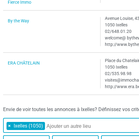
Fierce Immo
Avenue Louise, 4
By the Way
1050 Ixelles
02/648.01.20
welcome@ bythe
http://www.byth
Place du Chatelai
ERA CHÂTELAIN
1050 Ixelles
02/535.98.98
visites@immochat
http://www.era.b
Envie de voir toutes les annonces à Ixelles? Définissez vos critèr
×
Ixelles (1050)