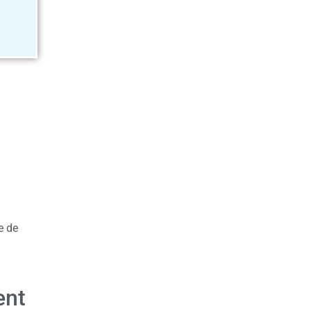
e de
ent