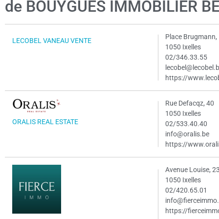
de BOUYGUES IMMOBILIER BE
Place Brugmann,
LECOBEL VANEAU VENTE
1050 Ixelles
02/346.33.55
lecobel@lecobel.
https://www.leco
Rue Defacqz, 40
1050 Ixelles
ORALIS REAL ESTATE
02/533.40.40
info@oralis.be
https://www.orali
Avenue Louise, 2
1050 Ixelles
02/420.65.01
info@fierceimmo
https://fierceim