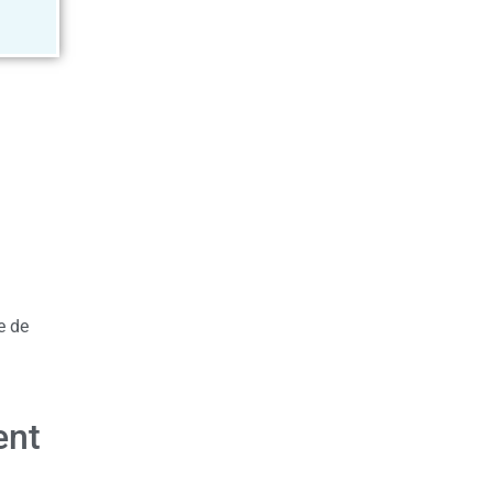
e de
ent