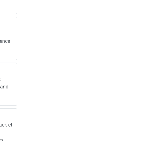
sence
t
rand
ack et
a
s.