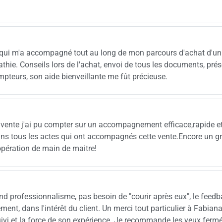
qui m'a accompagné tout au long de mon parcours d'achat d'un
ie. Conseils lors de l'achat, envoi de tous les documents, pré
pteurs, son aide bienveillante me fût précieuse.
la vente j'ai pu compter sur un accompagnement efficace,rapide e
ans tous les actes qui ont accompagnés cette vente.Encore un g
pération de main de maitre!
and professionnalisme, pas besoin de "courir après eux", le feedb
ment, dans l'intérêt du client. Un merci tout particulier à Fabian
uivi et la force de son expérience. Je recommande les yeux fermé