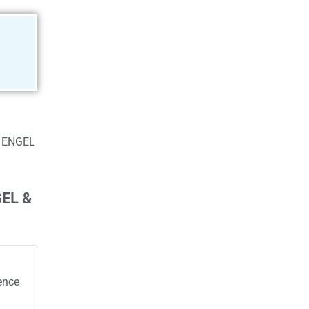
re ENGEL
GEL &
ence