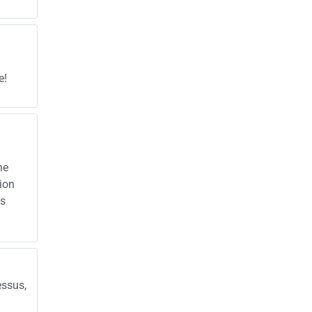
e!
he
ion
ns
essus,