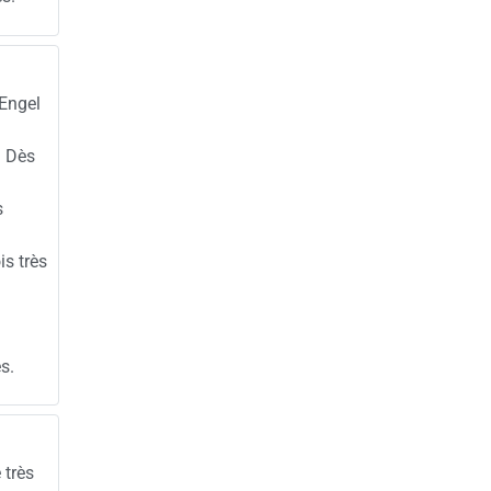
 Engel
. Dès
s
is très
s.
 très