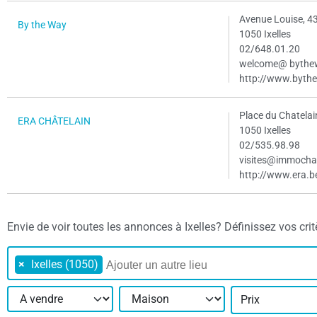
Avenue Louise, 4
By the Way
1050 Ixelles
02/648.01.20
welcome@ bythe
http://www.byth
Place du Chatelai
ERA CHÂTELAIN
1050 Ixelles
02/535.98.98
visites@immochat
http://www.era.b
Envie de voir toutes les annonces à Ixelles? Définissez vos critèr
×
Ixelles (1050)
Prix