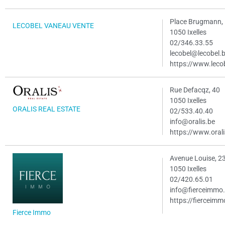
Place Brugmann,
LECOBEL VANEAU VENTE
1050 Ixelles
02/346.33.55
lecobel@lecobel.
https://www.leco
Rue Defacqz, 40
1050 Ixelles
ORALIS REAL ESTATE
02/533.40.40
info@oralis.be
https://www.orali
Avenue Louise, 2
1050 Ixelles
02/420.65.01
info@fierceimmo
https://fierceim
Fierce Immo