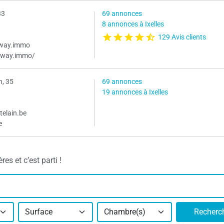
33
69 annonces
8 annonces à Ixelles
129 Avis clients
way.immo
eway.immo/
n, 35
69 annonces
19 annonces à Ixelles
elain.be
e
es et c’est parti !
Surface
Chambre(s)
Recherc