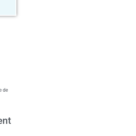
e de
ent