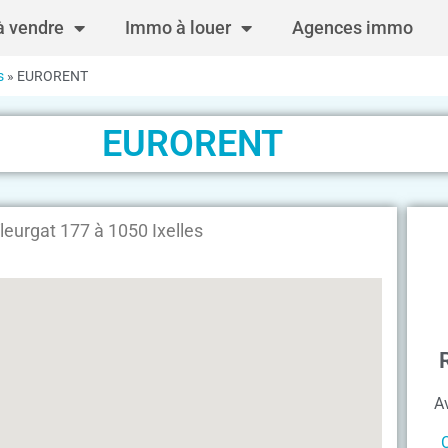
 vendre
Immo à louer
Agences immo
s
»
EURORENT
EURORENT
urgat 177 à 1050 Ixelles
A
C