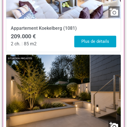
Appartement
Koekelberg (1081)
209.000 €
Plus de détails
2 ch.
|
85 m2