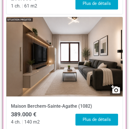
Plus de détails
1 ch.
|
61 m2
Maison
Berchem-Sainte-Agathe (1082)
389.000 €
Plus de détails
4 ch.
|
140 m2