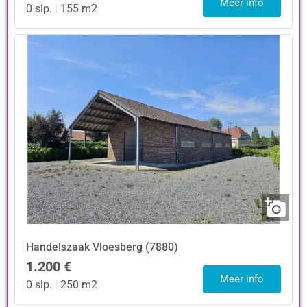
Meer info
0 slp.
|
155 m2
Handelszaak
Vloesberg (7880)
1.200 €
Meer info
0 slp.
|
250 m2