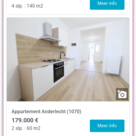
Meer info
4 slp.
|
140 m2
Appartement
Anderlecht (1070)
179.000 €
Meer info
2 slp.
|
60 m2