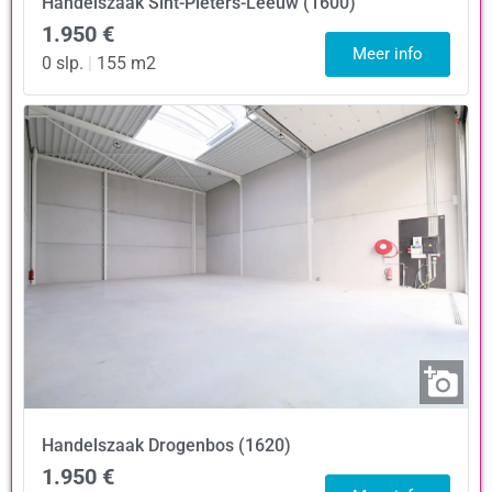
Handelszaak
Sint-Pieters-Leeuw (1600)
1.950 €
Meer info
0 slp.
|
155 m2
Handelszaak
Drogenbos (1620)
1.950 €