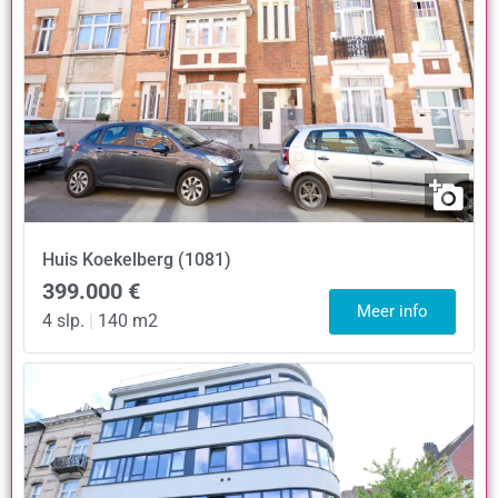
Huis
Koekelberg (1081)
399.000 €
Meer info
4 slp.
|
140 m2