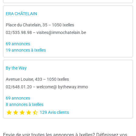
ERA CHÂTELAIN
Place du Chatelain, 35
–
1050 Ixelles
02/535.98.98
–
visites@immochatelain.be
69 annonces
19 annonces à Ixelles
By the Way
Avenue Louise, 433
–
1050 Ixelles
02/648.01.20
–
welcome@ bytheway.immo
69 annonces
8 annonces à Ixelles
129 Avis clients
Envie de voir toutes les annonces à Ixelles? Définissez vos