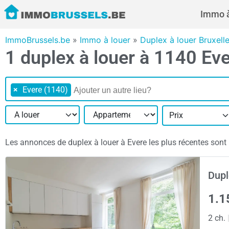
Immo à
ImmoBrussels.be
»
Immo à louer
»
Duplex à louer Bruxell
1 duplex à louer à 1140 Ev
×
Evere (1140)
Prix
Les annonces de duplex à louer à Evere les plus récentes sont p
Dupl
1.1
2 ch.