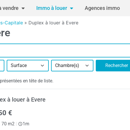
 vendre
Immo à louer
Agences immo
es-Capitale
»
Duplex à louer à Evere
ere
Surface
Chambre(s)
Rechercher
résentées en tête de liste.
ex à louer à Evere
50 €
|
70 m2
|
1m