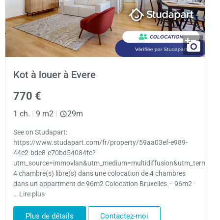
Kot à louer à Evere
770 €
1 ch.
|
9 m2
|
29m
See on Studapart:
https://www.studapart.com/fr/property/59aa03ef-e989-
44e2-bde8-e70bd54084fc?
utm_source=immovlan&utm_medium=multidiffusion&utm_term=Bru
4 chambre(s) libre(s) dans une colocation de 4 chambres
dans un appartment de 96m2 Colocation Bruxelles – 96m2 -
… Lire plus
Plus de détails
Contactez-moi