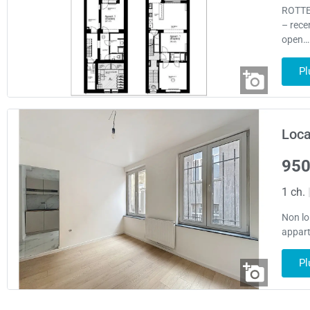
ROTTE
– rece
open… 
Pl
Loca
950
1 ch.
Non lo
appart
Pl