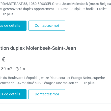
RDAMSTRAAT 88, 1080 BRUSSELGrens Jette/Molenbeek (metro Belgica
nt gerenoveerd duplex appartement – 139m² – 3 slpk.- 2 badk.- 1 toilet –
Lire plus
us de détails
Contactez-moi
tion duplex Molenbeek-Saint-Jean
 €
|
30 m2
|
4m
in du Boulevard Léopold II, entre Ribaucourt et Étangs Noirs, superbe
ement de ± 42m² situé au 2E étage d’une maison en… Lire plus
us de détails
Contactez-moi