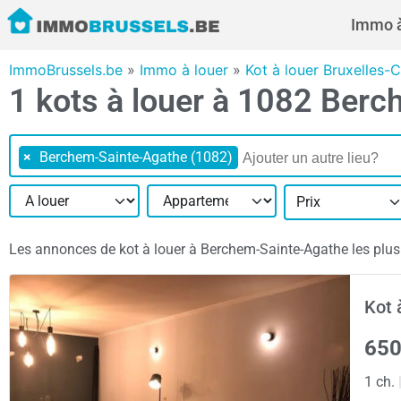
Immo à
ImmoBrussels.be
»
Immo à louer
»
Kot à louer Bruxelles-C
1 kots à louer à 1082 Ber
×
Berchem-Sainte-Agathe (1082)
Prix
Les annonces de kot à louer à Berchem-Sainte-Agathe les plus r
Kot 
650
1 ch.