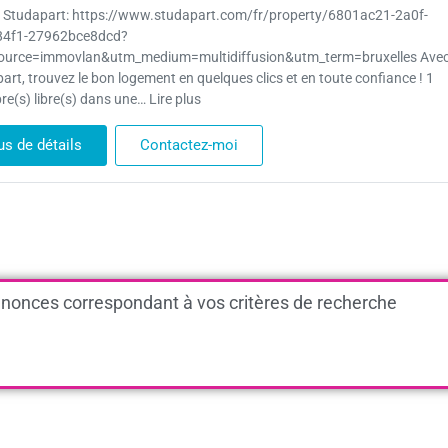
 Studapart: https://www.studapart.com/fr/property/6801ac21-2a0f-
84f1-27962bce8dcd?
ource=immovlan&utm_medium=multidiffusion&utm_term=bruxelles Ave
art, trouvez le bon logement en quelques clics et en toute confiance ! 1
e(s) libre(s) dans une… Lire plus
us de détails
Contactez-moi
nonces correspondant à vos critères de recherche