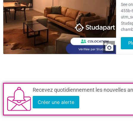
See on
455b-
utm_s
Studap
chambr
Pl
Recevez quotidiennement les nouvelles an
Créer une alerte