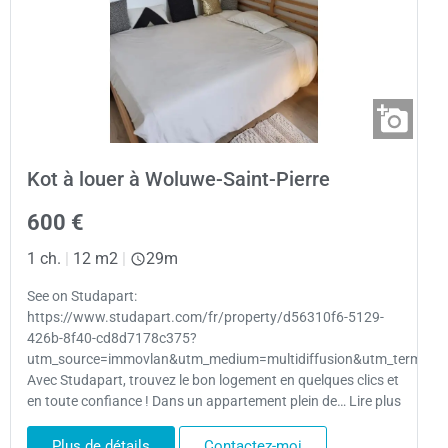
Kot à louer à Woluwe-Saint-Pierre
600 €
1 ch.
|
12 m2
|
29m
See on Studapart:
https://www.studapart.com/fr/property/d56310f6-5129-
426b-8f40-cd8d7178c375?
utm_source=immovlan&utm_medium=multidiffusion&utm_term=bru
Avec Studapart, trouvez le bon logement en quelques clics et
en toute confiance ! Dans un appartement plein de… Lire plus
Plus de détails
Contactez-moi