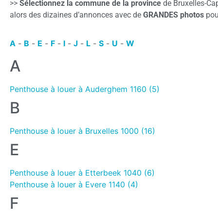
>>
Sélectionnez la commune de la province
de Bruxelles-Cap
alors des dizaines d’annonces avec de
GRANDES photos
pour
A
-
B
-
E
-
F
-
I
-
J
-
L
-
S
-
U
-
W
A
Penthouse à louer à Auderghem 1160 (5)
B
Penthouse à louer à Bruxelles 1000 (16)
E
Penthouse à louer à Etterbeek 1040 (6)
Penthouse à louer à Evere 1140 (4)
F