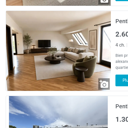
Pent
2.6
4 ch.
|
Bien p
alexan
quarti
Pl
Pent
1.3