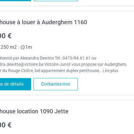
house à louer à Auderghem 1160
00 €
250 m2
|
1m
résenté par Alexandra Dewitte Tel : 0473/84.61.61 ou
dra.dewitte@victoire.be Victoire-Junot vous propose sur Auderghem,
er du Rouge Cloître, bel appartement duplex penthouse… Lire plus
us de détails
Contactez-moi
house location 1090 Jette
00 €