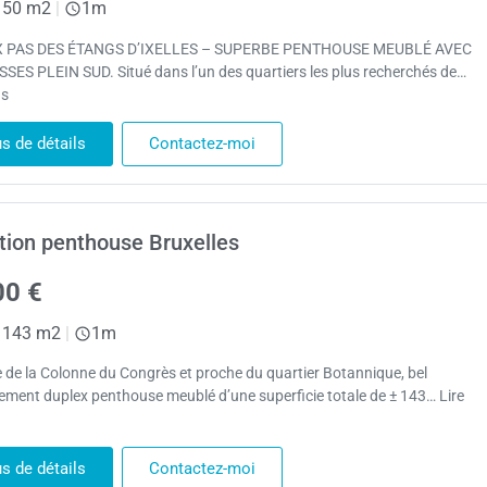
50 m2
|
1m
X PAS DES ÉTANGS D’IXELLES – SUPERBE PENTHOUSE MEUBLÉ AVEC
SES PLEIN SUD. Situé dans l’un des quartiers les plus recherchés de…
us
us de détails
Contactez-moi
tion penthouse Bruxelles
00 €
143 m2
|
1m
 de la Colonne du Congrès et proche du quartier Botannique, bel
ement duplex penthouse meublé d’une superficie totale de ± 143… Lire
us de détails
Contactez-moi