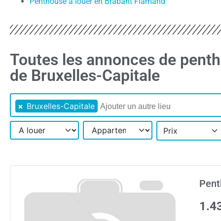
Penthouse à louer en Brabant Flamand
Toutes les annonces de penth
de Bruxelles-Capitale
×
Bruxelles-Capitale
Prix
Pent
1.4