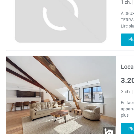
1 ch.
|
À DEU
TERRAS
Lire pl
Pl
Loca
3.2
3 ch.
|
En face
appart
plus
Pl