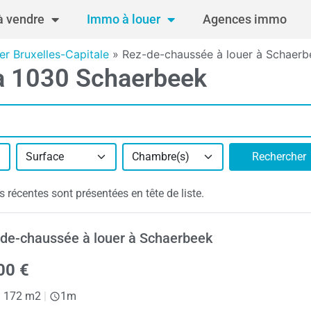
 vendre
Immo à louer
Agences immo
r Bruxelles-Capitale
»
Rez-de-chaussée à louer à Schaerb
 à 1030 Schaerbeek
Surface
Chambre(s)
Rechercher
récentes sont présentées en tête de liste.
de-chaussée à louer à Schaerbeek
00 €
|
172 m2
|
1m