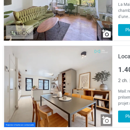
La Mai
chambr
d’une…
Pl
Loca
1.4
2 ch.
Mail: 
présen
projet 
Pl