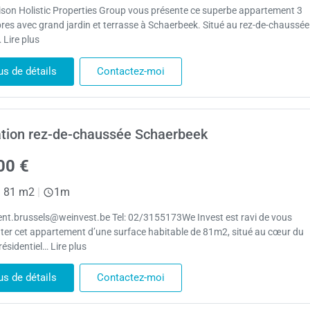
son Holistic Properties Group vous présente ce superbe appartement 3
es avec grand jardin et terrasse à Schaerbeek. Situé au rez-de-chaussée
 Lire plus
us de détails
Contactez-moi
tion rez-de-chaussée Schaerbeek
00 €
|
81 m2
|
1m
rent.brussels@weinvest.be Tel: 02/3155173We Invest est ravi de vous
ter cet appartement d’une surface habitable de 81m2, situé au cœur du
résidentiel… Lire plus
us de détails
Contactez-moi