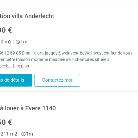
tion villa Anderlecht
00 €
0 m2
|
1m
56 12 69 85 Email: clara.jacquy@weinvest.beWe Invest est fier de vous
ter cette maison moderne meublée de 4 chambres située à
beek…. Lire plus
us de détails
Contactez-moi
 à louer à Evere 1140
50 €
211 m2
|
1m