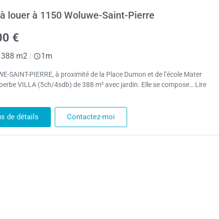
a à louer à 1150 Woluwe-Saint-Pierre
00 €
388 m2
|
1m
-SAINT-PIERRE, à proximité de la Place Dumon et de l’école Mater
uperbe VILLA (5ch/4sdb) de 388 m² avec jardin. Elle se compose… Lire
us de détails
Contactez-moi