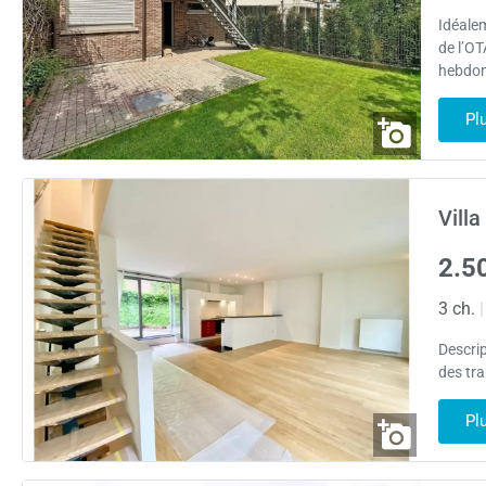
Idéale
de l’O
hebdom
Pl
Villa
2.5
3 ch.
|
Descri
des tr
Pl