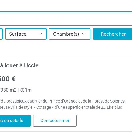
Surface
Chambre(s)
Rechercher
 à louer à Uccle
500 €
930 m2
|
1m
du prestigieux quartier du Prince d’Orange et de la Forest de Soignes,
use villa de style « Cottage » d’une superficie totale de ±… Lire plus
us de détails
Contactez-moi