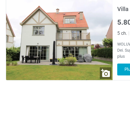
Vill
5.8
5 ch.
|
WOLUWE
Dei. S
plus
Pl