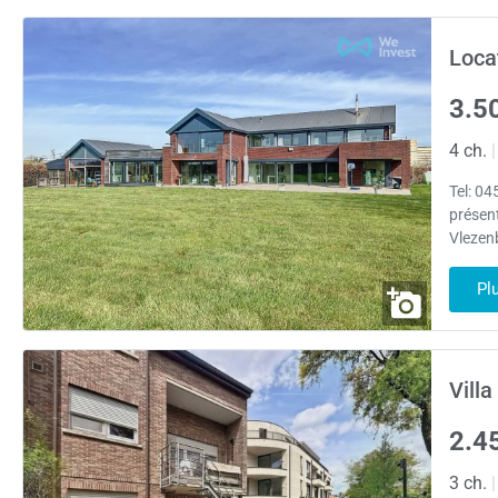
Loca
3.5
4 ch.
|
Tel: 04
présen
Vlezen
Pl
Villa
2.4
3 ch.
|