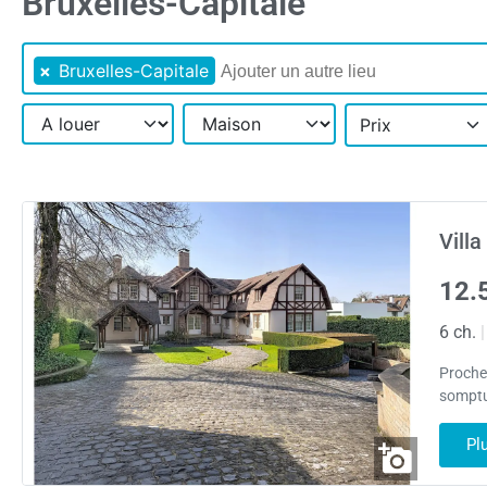
Bruxelles-Capitale
×
Bruxelles-Capitale
Prix
Villa
12.
6 ch.
|
Proche 
somptue
Pl