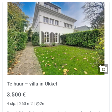
Te huur – villa in Ukkel
3.500 €
4 slp.
|
260 m2
|
2m