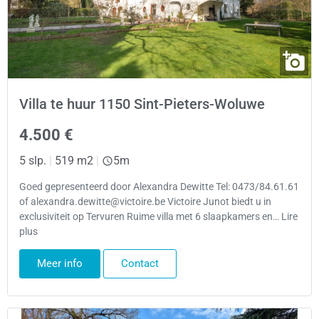
Villa te huur 1150 Sint-Pieters-Woluwe
4.500 €
5 slp.
|
519 m2
|
5m
Goed gepresenteerd door Alexandra Dewitte Tel: 0473/84.61.61
of alexandra.dewitte@victoire.be Victoire Junot biedt u in
exclusiviteit op Tervuren Ruime villa met 6 slaapkamers en… Lire
plus
Meer info
Contact