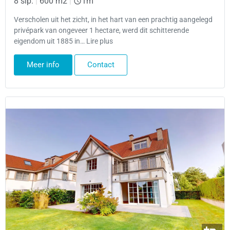
8 slp.
|
600 m2
|
1m
Verscholen uit het zicht, in het hart van een prachtig aangelegd
privépark van ongeveer 1 hectare, werd dit schitterende
eigendom uit 1885 in… Lire plus
Meer info
Contact