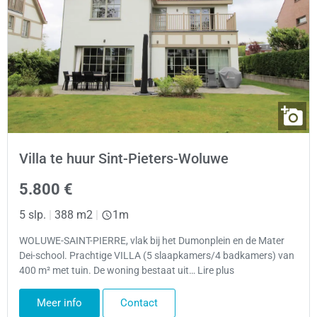
Villa te huur Sint-Pieters-Woluwe
5.800 €
5 slp.
|
388 m2
|
1m
WOLUWE-SAINT-PIERRE, vlak bij het Dumonplein en de Mater
Dei-school. Prachtige VILLA (5 slaapkamers/4 badkamers) van
400 m² met tuin. De woning bestaat uit… Lire plus
Meer info
Contact