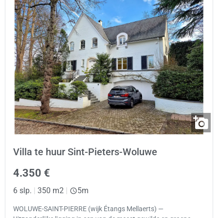
Villa te huur Sint-Pieters-Woluwe
4.350 €
6 slp.
|
350 m2
|
5m
WOLUWE-SAINT-PIERRE (wijk Étangs Mellaerts) —