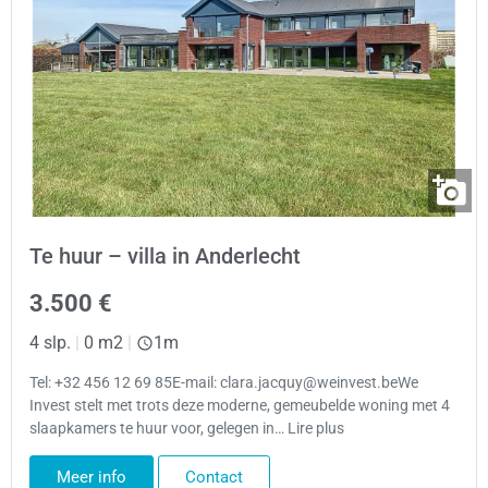
Te huur – villa in Anderlecht
3.500 €
4 slp.
|
0 m2
|
1m
Tel: +32 456 12 69 85E-mail: clara.jacquy@weinvest.beWe
Invest stelt met trots deze moderne, gemeubelde woning met 4
slaapkamers te huur voor, gelegen in… Lire plus
Meer info
Contact