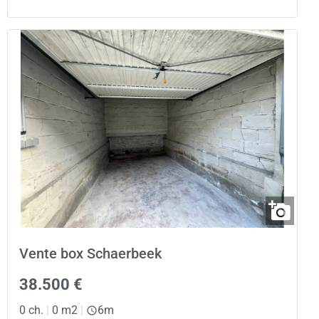
Vente box Schaerbeek
38.500 €
0 ch.
|
0 m2
|
6m