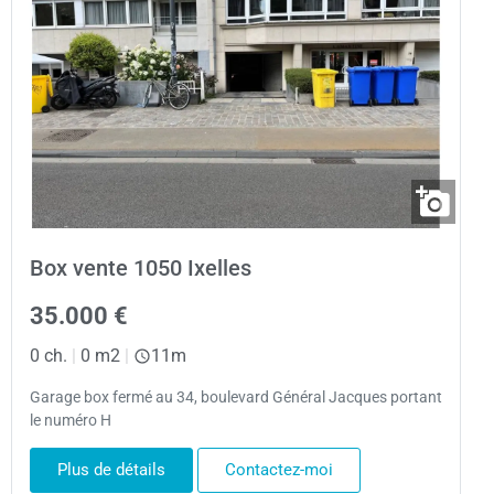
Box vente 1050 Ixelles
35.000 €
0 ch.
|
0 m2
|
11m
Garage box fermé au 34, boulevard Général Jacques portant
le numéro H
Plus de détails
Contactez-moi