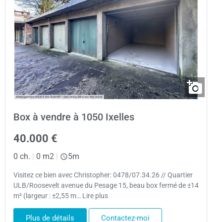
Box à vendre à 1050 Ixelles
40.000 €
0 ch.
|
0 m2
|
5m
Visitez ce bien avec Christopher: 0478/07.34.26 // Quartier
ULB/Roosevelt avenue du Pesage 15, beau box fermé de ±14
m² (largeur : ±2,55 m… Lire plus
Plus de détails
Contactez-moi