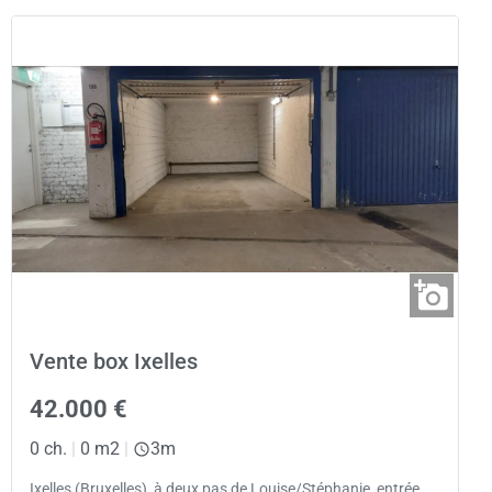
Vente box Ixelles
42.000 €
0 ch.
|
0 m2
|
3m
Ixelles (Bruxelles), à deux pas de Louise/Stéphanie, entrée