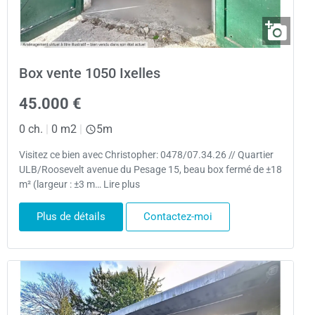
Box vente 1050 Ixelles
45.000 €
0 ch.
|
0 m2
|
5m
Visitez ce bien avec Christopher: 0478/07.34.26 // Quartier
ULB/Roosevelt avenue du Pesage 15, beau box fermé de ±18
m² (largeur : ±3 m… Lire plus
Plus de détails
Contactez-moi