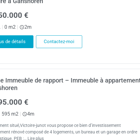
re à Ganshoren
50.000 €
.
|
0 m2
|
2m
us de détails
Contactez-moi
e Immeuble de rapport – Immeuble à appartemen
shoren
95.000 €
|
595 m2
|
4m
ment situé,Victoire-junot vous propose ce bien d’investissement
ement rénové composé de 4 logements, un bureau et un garage en ordre
stique. PEB :… Lire plus