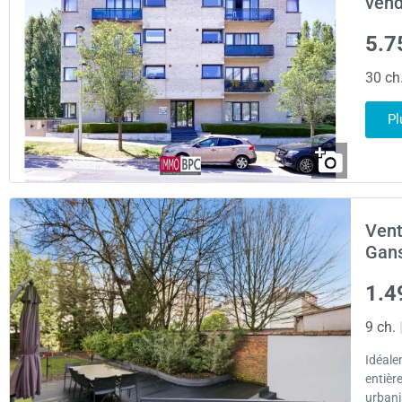
vend
5.7
30 ch
Pl
Vent
Gan
1.4
9 ch.
Idéale
entièr
urbani