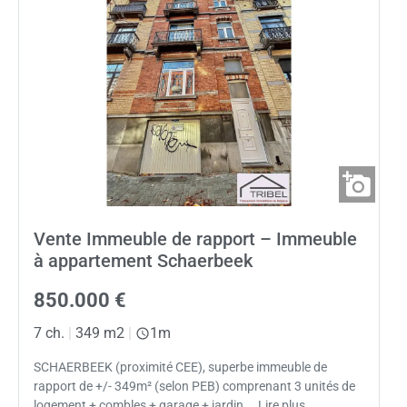
Vente Immeuble de rapport – Immeuble
à appartement Schaerbeek
850.000 €
7 ch.
|
349 m2
|
1m
SCHAERBEEK (proximité CEE), superbe immeuble de
rapport de +/- 349m² (selon PEB) comprenant 3 unités de
logement + combles + garage + jardin…. Lire plus