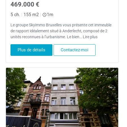
469.000 €
5 ch.
|
155 m2
|
1m
Le groupe Skyimmo Bruxelles vous présente cet immeuble
de rapport idéalement situé à Anderlecht, composé de 2
unités reconnues à l’urbanisme. Le bien… Lire plus
Plus de détails
Contactez-moi