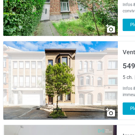
Infos 
convivi
Pl
Vent
549
5 ch.
Infos 
immeub
Pl