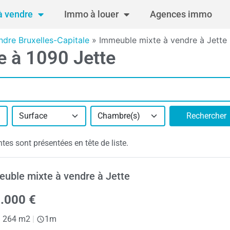
 vendre
Immo à louer
Agences immo
dre Bruxelles-Capitale
»
Immeuble mixte à vendre à Jette
e à 1090 Jette
Surface
Chambre(s)
Rechercher
es sont présentées en tête de liste.
uble mixte à vendre à Jette
.000 €
|
264 m2
|
1m