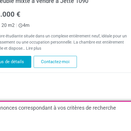
uble mixte à vendre à Jette 1090
.000 €
|
20 m2
|
4m
e étudiante située dans un complexe entièrement neuf, idéale pour un
issement ou une occupation personnelle. La chambre est entièrement
e et dispose… Lire plus
us de détails
Contactez-moi
nonces correspondant à vos critères de recherche