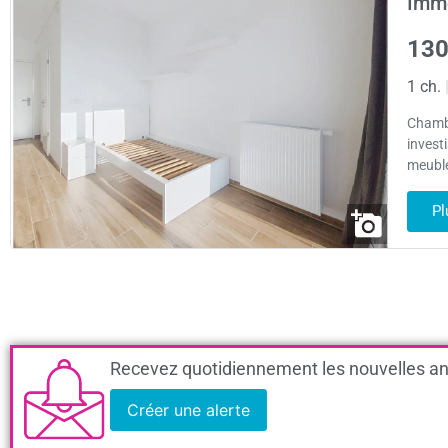
Imme
130
1 ch.
Chambr
invest
meublé
Pl
Recevez quotidiennement les nouvelles an
Créer une alerte