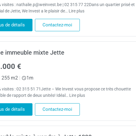
& visites : nathalie.p@weinvest.be | 02 315 77 22Dans un quartier prisé et
al de Jette, We Invest a le plaisir de… Lire plus
us de détails
Contactez-moi
e immeuble mixte Jette
.000 €
|
255 m2
|
1m
& visites : 02 315 51 71Jette – We Invest vous propose ce très chouette
le de rapport de deux unités! Idéal… Lire plus
us de détails
Contactez-moi