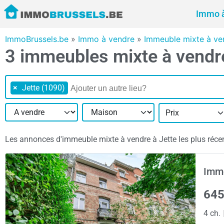
Immo à
ImmoBrussels.be
»
Immo à vendre
»
Immeuble mixte à ven
3 immeubles mixte à vendr
×
Jette (1090)
Prix
Les annonces d'immeuble mixte à vendre à Jette les plus récent
Imme
645
4 ch.