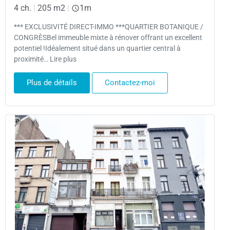
4 ch.
|
205 m2
|
1m
*** EXCLUSIVITÉ DIRECT-IMMO ***QUARTIER BOTANIQUE /
CONGRÈSBel immeuble mixte à rénover offrant un excellent
potentiel !Idéalement situé dans un quartier central à
proximité… Lire plus
Plus de détails
Contactez-moi