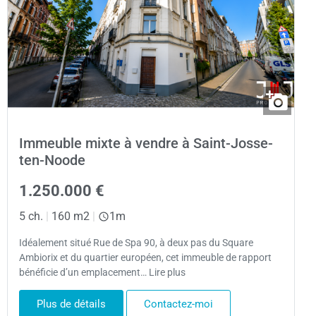
Immeuble mixte à vendre à Saint-Josse-
ten-Noode
1.250.000 €
5 ch.
|
160 m2
|
1m
Idéalement situé Rue de Spa 90, à deux pas du Square
Ambiorix et du quartier européen, cet immeuble de rapport
bénéficie d’un emplacement… Lire plus
Plus de détails
Contactez-moi