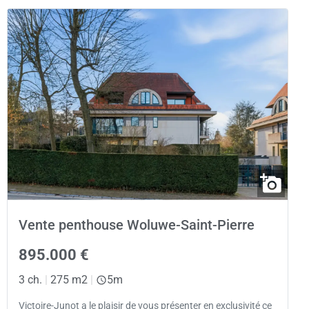
Vente penthouse Woluwe-Saint-Pierre
895.000 €
3 ch.
|
275 m2
|
5m
Victoire-Junot a le plaisir de vous présenter en exclusivité ce