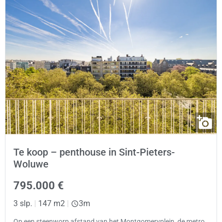
Te koop – penthouse in Sint-Pieters-
Woluwe
795.000 €
3 slp.
|
147 m2
|
3m
Op een steenworp afstand van het Montgomeryplein, de metro