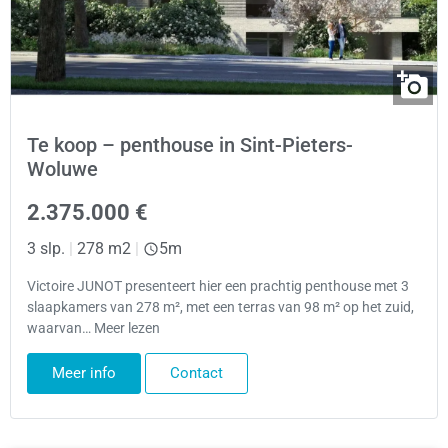
Te koop – penthouse in Sint-Pieters-
Woluwe
2.375.000 €
3 slp.
|
278 m2
|
5m
Victoire JUNOT presenteert hier een prachtig penthouse met 3
slaapkamers van 278 m², met een terras van 98 m² op het zuid,
waarvan… Meer lezen
Meer info
Contact