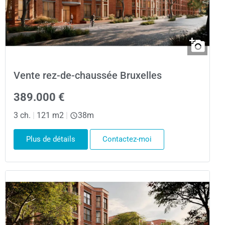
Vente rez-de-chaussée Bruxelles
389.000 €
3 ch.
|
121 m2
|
38m
Plus de détails
Contactez-moi