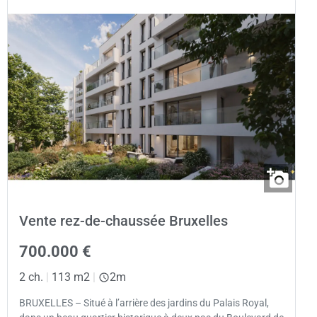
Vente rez-de-chaussée Bruxelles
700.000 €
2 ch.
|
113 m2
|
2m
BRUXELLES – Situé à l’arrière des jardins du Palais Royal,