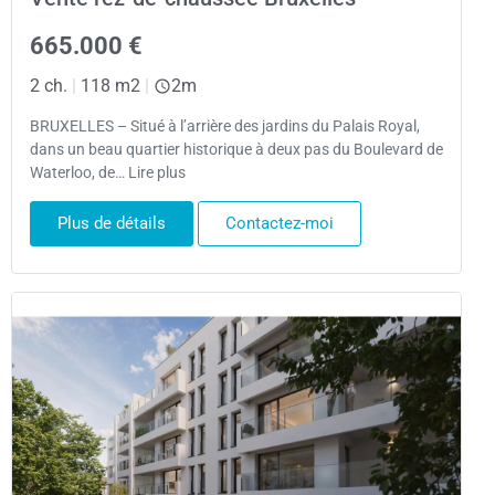
665.000 €
2 ch.
|
118 m2
|
2m
BRUXELLES – Situé à l’arrière des jardins du Palais Royal,
dans un beau quartier historique à deux pas du Boulevard de
Waterloo, de… Lire plus
Plus de détails
Contactez-moi