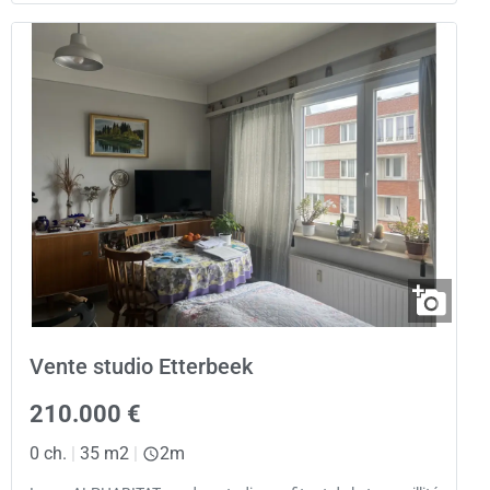
Vente studio Etterbeek
210.000 €
0 ch.
|
35 m2
|
2m