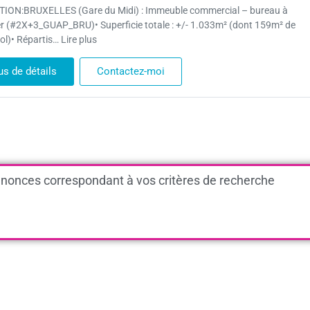
ION:BRUXELLES (Gare du Midi) : Immeuble commercial – bureau à
r (#2X+3_GUAP_BRU)• Superficie totale : +/- 1.033m² (dont 159m² de
ol)• Répartis… Lire plus
us de détails
Contactez-moi
nonces correspondant à vos critères de recherche