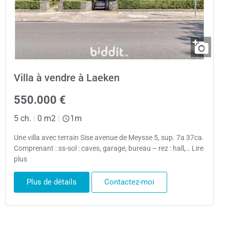
Villa à vendre à Laeken
550.000 €
5 ch.
|
0 m2
|
1m
Une villa avec terrain Sise avenue de Meysse 5, sup. 7a 37ca.
Comprenant : ss-sol : caves, garage, bureau – rez : hall,… Lire
plus
Plus de détails
Contactez-moi